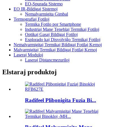
EO-Spurada Sistemo
EO IR-Bildigaj Sistemoj
Nemalvarmigita Gimbal
Termografiaj Fotiloj
Termika Fotilo por Smartphone
Industriaj Mane Teneblaj Termikaj Fotiloj
Optikaj Gasaj Bildigaj Fotiloj
Esplorado kaj Disvolviĝo Termikaj Fotiloj
Nemalvarmigitaj Termikaj Bildigaj Fotilaj Kernoj
Malvarmigitaj Termikaj Bildigaj Fotilaj Kernoj
Laseraj Moduloj
Laseraj Distancmezuriloj
Elstaraj produktoj
Radifeel Plibonigita Fuzia Bi...