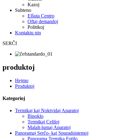
Kazoj
Subteno
Elŝuta Centro
Oftaj demandoj
Politikoj
Kontaktu nin
SERĈI
produktoj
Hejmo
Produktoj
Kategorioj
Termikaj kaj Noktvidaj Aparatoj
Binoklo
Termikaj Celiloj
Malalt-lumaj Aparatoj
Panoramaj Serĉo- kaj Spuradsistemoj
Panorama Termika Fotilo