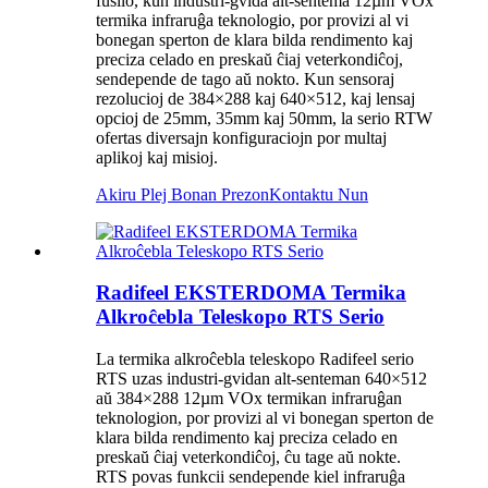
fusilo, kun industri-gvida alt-sentema 12µm VOx
termika infraruĝa teknologio, por provizi al vi
bonegan sperton de klara bilda rendimento kaj
preciza celado en preskaŭ ĉiaj veterkondiĉoj,
sendepende de tago aŭ nokto. Kun sensoraj
rezolucioj de 384×288 kaj 640×512, kaj lensaj
opcioj de 25mm, 35mm kaj 50mm, la serio RTW
ofertas diversajn konfiguraciojn por multaj
aplikoj kaj misioj.
Akiru Plej Bonan Prezon
Kontaktu Nun
Radifeel EKSTERDOMA Termika
Alkroĉebla Teleskopo RTS Serio
La termika alkroĉebla teleskopo Radifeel serio
RTS uzas industri-gvidan alt-senteman 640×512
aŭ 384×288 12µm VOx termikan infraruĝan
teknologion, por provizi al vi bonegan sperton de
klara bilda rendimento kaj preciza celado en
preskaŭ ĉiaj veterkondiĉoj, ĉu tage aŭ nokte.
RTS povas funkcii sendepende kiel infraruĝa