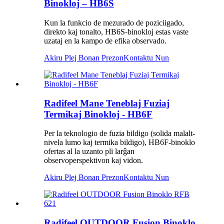
Binokloj – HB6S
Kun la funkcio de mezurado de poziciigado,
direkto kaj tonalto, HB6S-binokloj estas vaste
uzataj en la kampo de efika observado.
Akiru Plej Bonan Prezon
Kontaktu Nun
Radifeel Mane Teneblaj Fuziaj
Termikaj Binokloj - HB6F
Per la teknologio de fuzia bildigo (solida malalt-
nivela lumo kaj termika bildigo), HB6F-binoklo
ofertas al la uzanto pli larĝan
observoperspektivon kaj vidon.
Akiru Plej Bonan Prezon
Kontaktu Nun
Radifeel OUTDOOR Fusion Binoklo