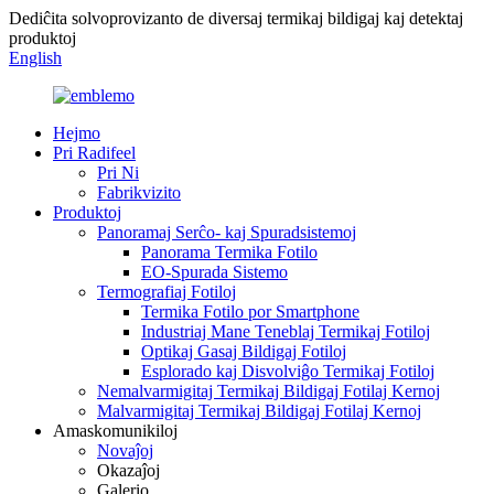
Dediĉita solvoprovizanto de diversaj termikaj bildigaj kaj detektaj
produktoj
English
Hejmo
Pri Radifeel
Pri Ni
Fabrikvizito
Produktoj
Panoramaj Serĉo- kaj Spuradsistemoj
Panorama Termika Fotilo
EO-Spurada Sistemo
Termografiaj Fotiloj
Termika Fotilo por Smartphone
Industriaj Mane Teneblaj Termikaj Fotiloj
Optikaj Gasaj Bildigaj Fotiloj
Esplorado kaj Disvolviĝo Termikaj Fotiloj
Nemalvarmigitaj Termikaj Bildigaj Fotilaj Kernoj
Malvarmigitaj Termikaj Bildigaj Fotilaj Kernoj
Amaskomunikiloj
Novaĵoj
Okazaĵoj
Galerio