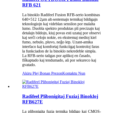
RFB 621
La binoklo Radifeel Fusion RFB-serio kombinas
640×512 12µm alt-sentemajn termikaj bildigajn
teknologiojn kaj videblan sensilon por malalta
lumo. Duobla spektro produktas pli precizajn kaj
detalajn bildojn, kiuj povas esti uzataj por observi
kaj serĉi celojn nokte, en ekstremaj medioj kiel
fumo, nebulo, pluvo, neĝo ktp. Uzant-amika
interfaco kaj komfortaj funkciigaj kontroloj faras
la funkciadon de la binoklo nekredeble simpla.
La RFB-serio taŭgas por aplikoj en ĉasado,
fiŝkaptado kaj tendumado, aŭ por sekureco kaj
gvatado.
Akiru Plej Bonan Prezon
Kontaktu Nun
Radifeel Plibonigitaj Fuziaj Binokloj
RFB627E
La plibonigita fuzia termika bildigo kaj CMOS-