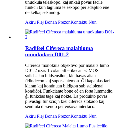
unuokula teleskopo, kaj ankaŭ povas facile
funkcii kun tagluma teleskopo per adaptilo ene
de kelkaj sekundoj.
Akiru Plej Bonan Prezon
Kontaktu Nun
Radifeel Cifereca malaltluma
unuokularo D01-2
Cifereca monokula objektivo por malalta lumo
D01-2 uzas 1-colan alt-efikecan sCMOS
solidstatan bildsensilon, kiu havas altan
fidindecon kaj supersentemon. Ĝi kapablas fari
klaran kaj kontinuan bildigon sub stelplenaj
kondiĉoj. Funkciante bone eĉ en forta lummedio,
ĝi funkcias tage kaj nokte. La produkto povas
plivastigi funkciojn kiel cifereca stokado kaj
sendrata dissendo per enŝova interfaco.
Akiru Plej Bonan Prezon
Kontaktu Nun