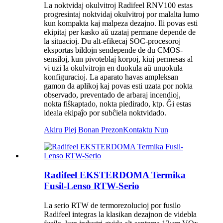
La noktvidaj okulvitroj Radifeel RNV100 estas
progresintaj noktvidaj okulvitroj por malalta lumo
kun kompakta kaj malpeza dezajno. Ili povas esti
ekipitaj per kasko aŭ uzataj permane depende de
la situacioj. Du alt-efikecaj SOC-procesoroj
eksportas bildojn sendepende de du CMOS-
sensiloj, kun pivoteblaj korpoj, kiuj permesas al
vi uzi la okulvitrojn en duokula aŭ unuokula
konfiguracioj. La aparato havas ampleksan
gamon da aplikoj kaj povas esti uzata por nokta
observado, preventado de arbaraj incendioj,
nokta fiŝkaptado, nokta piedirado, ktp. Ĝi estas
ideala ekipaĵo por subĉiela noktvidado.
Akiru Plej Bonan Prezon
Kontaktu Nun
Radifeel EKSTERDOMA Termika
Fusil-Lenso RTW-Serio
La serio RTW de termorezolucioj por fusilo
Radifeel integras la klasikan dezajnon de videbla