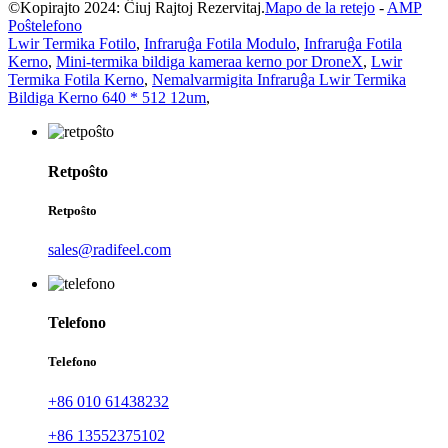
©Kopirajto 2024: Ĉiuj Rajtoj Rezervitaj.
Mapo de la retejo
-
AMP
Poŝtelefono
Lwir Termika Fotilo
,
Infraruĝa Fotila Modulo
,
Infraruĝa Fotila
Kerno
,
Mini-termika bildiga kameraa kerno por DroneX
,
Lwir
Termika Fotila Kerno
,
Nemalvarmigita Infraruĝa Lwir Termika
Bildiga Kerno 640 * 512 12um
,
Retpoŝto
Retpoŝto
sales@radifeel.com
Telefono
Telefono
+86 010 61438232
+86 13552375102