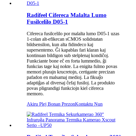
Radifeel Cifereca Malalta Lumo
Fusilcelilo D05-1
Cifereca fusilcelilo por malalta lumo D05-1 uzas
1-colan alt-efikecan sCMOS solidstatan
bildsensilon, kun alta fidindeco kaj
supersentemo. Ĝi kapablas fari klaran kaj
kontinuan bildigon sub stelplenaj kondiĉoj.
Funkciante bone eĉ en forta lummedio, ĝi
funkcias tage kaj nokte. La enigita fulmo povas
memori plurajn krucretojn, certigante precizan
pafadon en malsamaj medioj. La fiksaĵo
adaptiĝas al diversaj ĉefaj fusiloj. La produkto
povas pligrandigi funkciojn kiel cifereca
memoro.
Akiru Plej Bonan Prezon
Kontaktu Nun