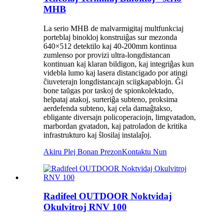
MHB
La serio MHB de malvarmigitaj multfunkciaj
porteblaj binokloj konstruiĝas sur mezonda
640×512 detektilo kaj 40-200mm kontinua
zumlenso por provizi ultra-longdistancan
kontinuan kaj klaran bildigon, kaj integriĝas kun
videbla lumo kaj lasera distancigado por atingi
ĉiuveterajn longdistancajn sciigkapablojn. Ĝi
bone taŭgas por taskoj de spionkolektado,
helpataj atakoj, surteriĝa subteno, proksima
aerdefenda subteno, kaj cela damaĝtakso,
ebligante diversajn policoperaciojn, limgvatadon,
marbordan gvatadon, kaj patroladon de kritika
infrastrukturo kaj ŝlosilaj instalaĵoj.
Akiru Plej Bonan Prezon
Kontaktu Nun
Radifeel OUTDOOR Noktvidaj
Okulvitroj RNV 100