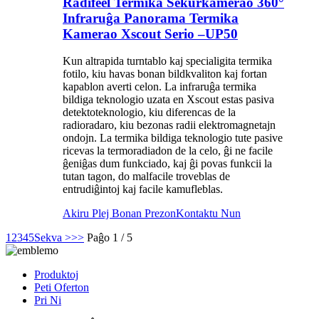
Radifeel Termika Sekurkamerao 360°
Infraruĝa Panorama Termika
Kamerao Xscout Serio –UP50
Kun altrapida turntablo kaj specialigita termika
fotilo, kiu havas bonan bildkvaliton kaj fortan
kapablon averti celon. La infraruĝa termika
bildiga teknologio uzata en Xscout estas pasiva
detektoteknologio, kiu diferencas de la
radioradaro, kiu bezonas radii elektromagnetajn
ondojn. La termika bildiga teknologio tute pasive
ricevas la termoradiadon de la celo, ĝi ne facile
ĝeniĝas dum funkciado, kaj ĝi povas funkcii la
tutan tagon, do malfacile troveblas de
entrudiĝintoj kaj facile kamufleblas.
Akiru Plej Bonan Prezon
Kontaktu Nun
1
2
3
4
5
Sekva >
>>
Paĝo 1 / 5
Produktoj
Peti Oferton
Pri Ni