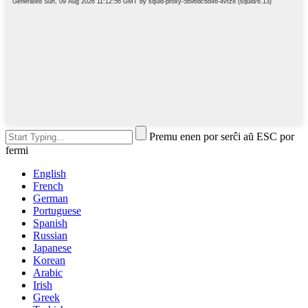
Premu enen por serĉi aŭ ESC por
fermi
English
French
German
Portuguese
Spanish
Russian
Japanese
Korean
Arabic
Irish
Greek