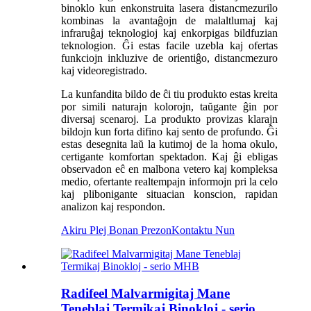
binoklo kun enkonstruita lasera distancmezurilo
kombinas la avantaĝojn de malaltlumaj kaj
infraruĝaj teknologioj kaj enkorpigas bildfuzian
teknologion. Ĝi estas facile uzebla kaj ofertas
funkciojn inkluzive de orientiĝo, distancmezuro
kaj videoregistrado.
La kunfandita bildo de ĉi tiu produkto estas kreita
por simili naturajn kolorojn, taŭgante ĝin por
diversaj scenaroj. La produkto provizas klarajn
bildojn kun forta difino kaj sento de profundo. Ĝi
estas desegnita laŭ la kutimoj de la homa okulo,
certigante komfortan spektadon. Kaj ĝi ebligas
observadon eĉ en malbona vetero kaj kompleksa
medio, ofertante realtempajn informojn pri la celo
kaj plibonigante situacian konscion, rapidan
analizon kaj respondon.
Akiru Plej Bonan Prezon
Kontaktu Nun
Radifeel Malvarmigitaj Mane
Teneblaj Termikaj Binokloj - serio