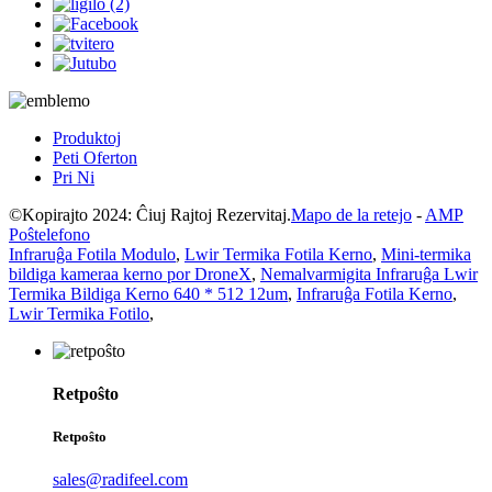
Produktoj
Peti Oferton
Pri Ni
©Kopirajto 2024: Ĉiuj Rajtoj Rezervitaj.
Mapo de la retejo
-
AMP
Poŝtelefono
Infraruĝa Fotila Modulo
,
Lwir Termika Fotila Kerno
,
Mini-termika
bildiga kameraa kerno por DroneX
,
Nemalvarmigita Infraruĝa Lwir
Termika Bildiga Kerno 640 * 512 12um
,
Infraruĝa Fotila Kerno
,
Lwir Termika Fotilo
,
Retpoŝto
Retpoŝto
sales@radifeel.com