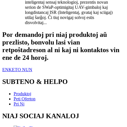
inteligentaj sensaj teknologioj, prezentis novan
serion de SWaP-optimigitaj UAV-gimbaloj kaj
longdistancaj ISR (Inteligentaj, gvataj kaj sciigaj)
utilaj ŝarĝoj. Ĉi tiuj novigaj solvoj estis
disvolvitaj...
Por demandoj pri niaj produktoj aŭ
prezlisto, bonvolu lasi vian
retpoŝtadreson al ni kaj ni kontaktos vin
ene de 24 horoj.
ENKETO NUN
SUBTENO & HELPO
Produktoj
Peti Oferton
Pri Ni
NIAJ SOCIAJ KANALOJ