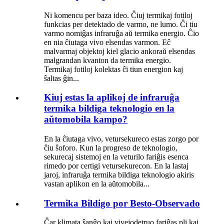
Ni komencu per baza ideo. Ĉiuj termikaj fotiloj
funkcias per detektado de varmo, ne lumo. Ĉi tiu
varmo nomiĝas infraruĝa aŭ termika energio. Ĉio
en nia ĉiutaga vivo elsendas varmon. Eĉ
malvarmaj objektoj kiel glacio ankoraŭ elsendas
malgrandan kvanton da termika energio.
Termikaj fotiloj kolektas ĉi tiun energion kaj
ŝaltas ĝin...
Kiuj estas la aplikoj de infraruĝa
termika bildiga teknologio en la
aŭtomobila kampo?
En la ĉiutaga vivo, vetursekureco estas zorgo por
ĉiu ŝoforo. Kun la progreso de teknologio,
sekurecaj sistemoj en la veturilo fariĝis esenca
rimedo por certigi vetursekurecon. En la lastaj
jaroj, infraruĝa termika bildiga teknologio akiris
vastan aplikon en la aŭtomobila...
Termika Bildigo por Besto-Observado
Ĉar klimata ŝanĝo kaj vivejodetruo fariĝas pli kaj