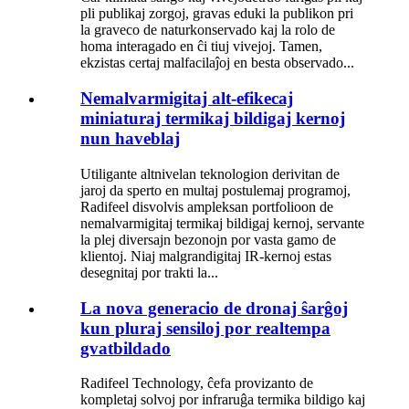
pli publikaj zorgoj, gravas eduki la publikon pri
la graveco de naturkonservado kaj la rolo de
homa interagado en ĉi tiuj vivejoj. Tamen,
ekzistas certaj malfacilaĵoj en besta observado...
Nemalvarmigitaj alt-efikecaj
miniaturaj termikaj bildigaj kernoj
nun haveblaj
Utiligante altnivelan teknologion derivitan de
jaroj da sperto en multaj postulemaj programoj,
Radifeel disvolvis ampleksan portfolioon de
nemalvarmigitaj termikaj bildigaj kernoj, servante
la plej diversajn bezonojn por vasta gamo de
klientoj. Niaj malgrandigitaj IR-kernoj estas
desegnitaj por trakti la...
La nova generacio de dronaj ŝarĝoj
kun pluraj sensiloj por realtempa
gvatbildado
Radifeel Technology, ĉefa provizanto de
kompletaj solvoj por infraruĝa termika bildigo kaj