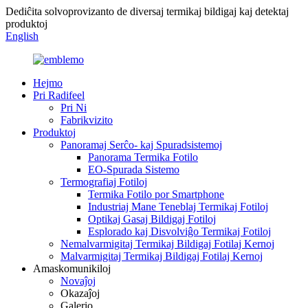
Dediĉita solvoprovizanto de diversaj termikaj bildigaj kaj detektaj
produktoj
English
Hejmo
Pri Radifeel
Pri Ni
Fabrikvizito
Produktoj
Panoramaj Serĉo- kaj Spuradsistemoj
Panorama Termika Fotilo
EO-Spurada Sistemo
Termografiaj Fotiloj
Termika Fotilo por Smartphone
Industriaj Mane Teneblaj Termikaj Fotiloj
Optikaj Gasaj Bildigaj Fotiloj
Esplorado kaj Disvolviĝo Termikaj Fotiloj
Nemalvarmigitaj Termikaj Bildigaj Fotilaj Kernoj
Malvarmigitaj Termikaj Bildigaj Fotilaj Kernoj
Amaskomunikiloj
Novaĵoj
Okazaĵoj
Galerio